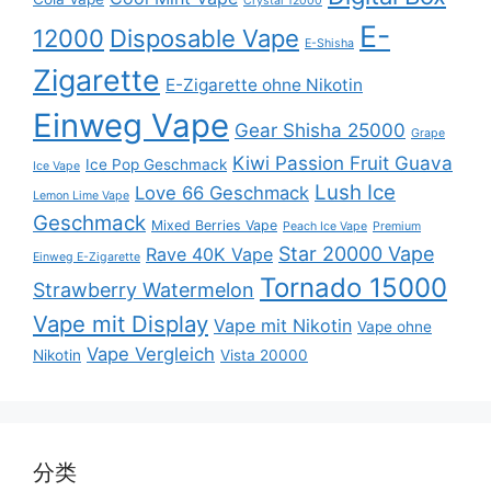
Crystal 12000
E-
12000
Disposable Vape
E-Shisha
Zigarette
E-Zigarette ohne Nikotin
Einweg Vape
Gear Shisha 25000
Grape
Kiwi Passion Fruit Guava
Ice Pop Geschmack
Ice Vape
Lush Ice
Love 66 Geschmack
Lemon Lime Vape
Geschmack
Mixed Berries Vape
Peach Ice Vape
Premium
Star 20000 Vape
Rave 40K Vape
Einweg E-Zigarette
Tornado 15000
Strawberry Watermelon
Vape mit Display
Vape mit Nikotin
Vape ohne
Vape Vergleich
Nikotin
Vista 20000
分类