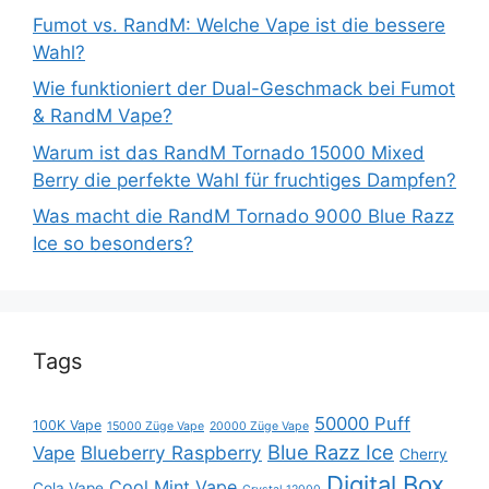
Fumot vs. RandM: Welche Vape ist die bessere
Wahl?
Wie funktioniert der Dual-Geschmack bei Fumot
& RandM Vape?
Warum ist das RandM Tornado 15000 Mixed
Berry die perfekte Wahl für fruchtiges Dampfen?
Was macht die RandM Tornado 9000 Blue Razz
Ice so besonders?
Tags
50000 Puff
100K Vape
15000 Züge Vape
20000 Züge Vape
Blue Razz Ice
Blueberry Raspberry
Vape
Cherry
Digital Box
Cool Mint Vape
Cola Vape