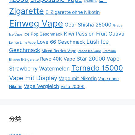
E-Shisha
Zigarette
E-Zigarette ohne Nikotin
Einweg Vape
Gear Shisha 25000
Grape
Kiwi Passion Fruit Guava
Ice Pop Geschmack
Ice Vape
Lush Ice
Love 66 Geschmack
Lemon Lime Vape
Geschmack
Mixed Berries Vape
Peach Ice Vape
Premium
Star 20000 Vape
Rave 40K Vape
Einweg E-Zigarette
Tornado 15000
Strawberry Watermelon
Vape mit Display
Vape mit Nikotin
Vape ohne
Vape Vergleich
Nikotin
Vista 20000
分类