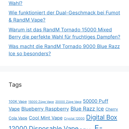
Wahl?
Wie funktioniert der Dual-Geschmack bei Fumot
& RandM Vape?
Warum ist das RandM Tornado 15000 Mixed
Berry die perfekte Wahl für fruchtiges Dampfen?
Was macht die RandM Tornado 9000 Blue Razz
Ice so besonders?
Tags
50000 Puff
100K Vape
15000 Züge Vape
20000 Züge Vape
Blue Razz Ice
Blueberry Raspberry
Vape
Cherry
Digital Box
Cool Mint Vape
Cola Vape
Crystal 12000
E-
12000
Disposable Vape