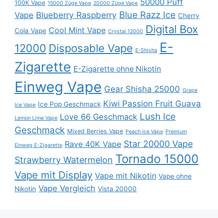
50000 Puff
100K Vape
15000 Züge Vape
20000 Züge Vape
Blue Razz Ice
Blueberry Raspberry
Vape
Cherry
Digital Box
Cool Mint Vape
Cola Vape
Crystal 12000
E-
12000
Disposable Vape
E-Shisha
Zigarette
E-Zigarette ohne Nikotin
Einweg Vape
Gear Shisha 25000
Grape
Kiwi Passion Fruit Guava
Ice Pop Geschmack
Ice Vape
Lush Ice
Love 66 Geschmack
Lemon Lime Vape
Geschmack
Mixed Berries Vape
Peach Ice Vape
Premium
Star 20000 Vape
Rave 40K Vape
Einweg E-Zigarette
Tornado 15000
Strawberry Watermelon
Vape mit Display
Vape mit Nikotin
Vape ohne
Vape Vergleich
Nikotin
Vista 20000