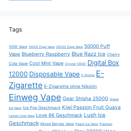
Tags
50000 Puff
100K Vape
15000 Züge Vape
20000 Züge Vape
Blue Razz Ice
Blueberry Raspberry
Vape
Cherry
Digital Box
Cool Mint Vape
Cola Vape
Crystal 12000
E-
12000
Disposable Vape
E-Shisha
Zigarette
E-Zigarette ohne Nikotin
Einweg Vape
Gear Shisha 25000
Grape
Kiwi Passion Fruit Guava
Ice Pop Geschmack
Ice Vape
Lush Ice
Love 66 Geschmack
Lemon Lime Vape
Geschmack
Mixed Berries Vape
Peach Ice Vape
Premium