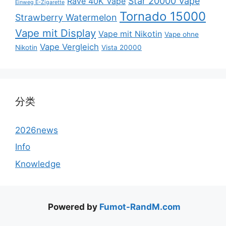
Star 20000 Vape
Rave 40K Vape
Einweg E-Zigarette
Tornado 15000
Strawberry Watermelon
Vape mit Display
Vape mit Nikotin
Vape ohne
Vape Vergleich
Nikotin
Vista 20000
分类
2026news
Info
Knowledge
Powered by
Fumot-RandM.com