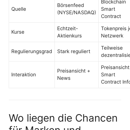
Blockchain
Börsenfeed
Quelle
Smart
(NYSE/NASDAQ)
Contract
Echtzeit-
Tokenpreis j
Kurse
Aktienkurs
Netzwerk
Teilweise
Regulierungsgrad
Stark reguliert
dezentralisi
Preisansicht
Preisansicht +
Interaktion
Smart
News
Contract Inf
Wo liegen die Chancen
für Marken und