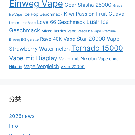
Einweg Vape
Gear Shisha 25000
Grape
Kiwi Passion Fruit Guava
Ice Pop Geschmack
Ice Vape
Lush Ice
Love 66 Geschmack
Lemon Lime Vape
Geschmack
Mixed Berries Vape
Peach Ice Vape
Premium
Star 20000 Vape
Rave 40K Vape
Einweg E-Zigarette
Tornado 15000
Strawberry Watermelon
Vape mit Display
Vape mit Nikotin
Vape ohne
Vape Vergleich
Nikotin
Vista 20000
分类
2026news
Info