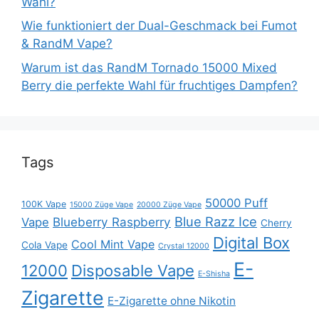
Wahl?
Wie funktioniert der Dual-Geschmack bei Fumot
& RandM Vape?
Warum ist das RandM Tornado 15000 Mixed
Berry die perfekte Wahl für fruchtiges Dampfen?
Tags
50000 Puff
100K Vape
15000 Züge Vape
20000 Züge Vape
Blue Razz Ice
Blueberry Raspberry
Vape
Cherry
Digital Box
Cool Mint Vape
Cola Vape
Crystal 12000
E-
12000
Disposable Vape
E-Shisha
Zigarette
E-Zigarette ohne Nikotin