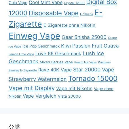
Digital Box
Cool Mint Vape
Cola Vape
Crystal 12000
E-
12000
Disposable Vape
E-Shisha
Zigarette
E-Zigarette ohne Nikotin
Einweg Vape
Gear Shisha 25000
Grape
Kiwi Passion Fruit Guava
Ice Pop Geschmack
Ice Vape
Lush Ice
Love 66 Geschmack
Lemon Lime Vape
Geschmack
Mixed Berries Vape
Peach Ice Vape
Premium
Star 20000 Vape
Rave 40K Vape
Einweg E-Zigarette
Tornado 15000
Strawberry Watermelon
Vape mit Display
Vape mit Nikotin
Vape ohne
Vape Vergleich
Nikotin
Vista 20000
分类