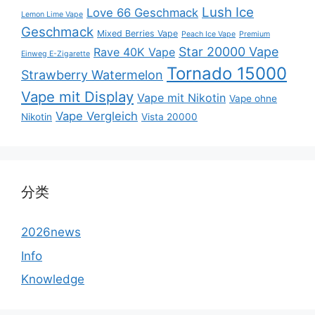
Lush Ice
Love 66 Geschmack
Lemon Lime Vape
Geschmack
Mixed Berries Vape
Peach Ice Vape
Premium
Star 20000 Vape
Rave 40K Vape
Einweg E-Zigarette
Tornado 15000
Strawberry Watermelon
Vape mit Display
Vape mit Nikotin
Vape ohne
Vape Vergleich
Nikotin
Vista 20000
分类
2026news
Info
Knowledge