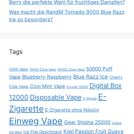
Berry die perfekte Wahl für fruchtiges Dampfen?
Was macht die RandM Tornado 9000 Blue Razz
Ice so besonders?
Tags
50000 Puff
100K Vape
15000 Züge Vape
20000 Züge Vape
Blue Razz Ice
Blueberry Raspberry
Vape
Cherry
Digital Box
Cool Mint Vape
Cola Vape
Crystal 12000
E-
12000
Disposable Vape
E-Shisha
Zigarette
E-Zigarette ohne Nikotin
Einweg Vape
Gear Shisha 25000
Grape
Kiwi Passion Fruit Guava
Ice Pop Geschmack
Ice Vape