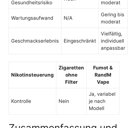
Gesundheitsrisiko
moderat
Gering bis
Wartungsaufwand
N/A
moderat
Vielfältig,
Geschmackserlebnis
Eingeschränkt
individuell
anpassbar
Zigaretten
Fumot &
Nikotinsteuerung
ohne
RandM
Filter
Vape
Ja, variabel
Kontrolle
Nein
je nach
Modell
Zusammenfassung und