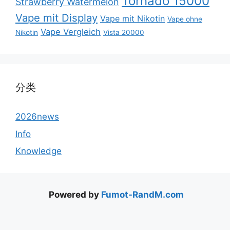
Tornado 15000
Strawberry Watermelon
Vape mit Display
Vape mit Nikotin
Vape ohne
Vape Vergleich
Nikotin
Vista 20000
分类
2026news
Info
Knowledge
Powered by
Fumot-RandM.com