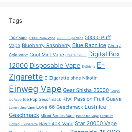
Tags
50000 Puff
100K Vape
15000 Züge Vape
20000 Züge Vape
Blue Razz Ice
Blueberry Raspberry
Vape
Cherry
Digital Box
Cool Mint Vape
Cola Vape
Crystal 12000
E-
12000
Disposable Vape
E-Shisha
Zigarette
E-Zigarette ohne Nikotin
Einweg Vape
Gear Shisha 25000
Grape
Kiwi Passion Fruit Guava
Ice Pop Geschmack
Ice Vape
Lush Ice
Love 66 Geschmack
Lemon Lime Vape
Geschmack
Mixed Berries Vape
Peach Ice Vape
Premium
Star 20000 Vape
Rave 40K Vape
Einweg E-Zigarette