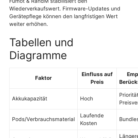
Fumot & RandM stabilisiert den
Wiederverkaufswert. Firmware-Updates und
Gerätepflege können den langfristigen Wert
weiter erhöhen.
Tabellen und
Diagramme
Einfluss auf
Emp
Faktor
Preis
Berück
Prioritä
Akkukapazität
Hoch
Preisve
Laufende
Pods/Verbrauchsmaterial
Bundles
Kosten
Länger