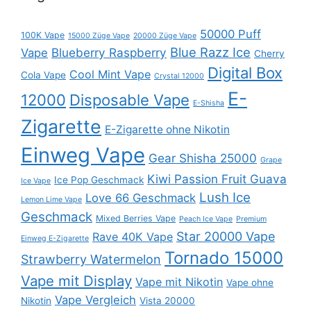
50000 Puff
100K Vape
15000 Züge Vape
20000 Züge Vape
Blue Razz Ice
Blueberry Raspberry
Vape
Cherry
Digital Box
Cool Mint Vape
Cola Vape
Crystal 12000
E-
12000
Disposable Vape
E-Shisha
Zigarette
E-Zigarette ohne Nikotin
Einweg Vape
Gear Shisha 25000
Grape
Kiwi Passion Fruit Guava
Ice Pop Geschmack
Ice Vape
Lush Ice
Love 66 Geschmack
Lemon Lime Vape
Geschmack
Mixed Berries Vape
Peach Ice Vape
Premium
Star 20000 Vape
Rave 40K Vape
Einweg E-Zigarette
Tornado 15000
Strawberry Watermelon
Vape mit Display
Vape mit Nikotin
Vape ohne
Vape Vergleich
Nikotin
Vista 20000