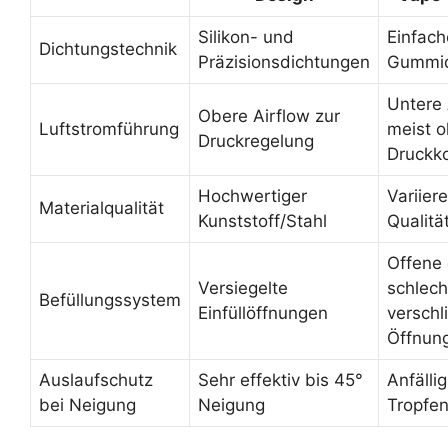
Silikon- und
Einfach
Dichtungstechnik
Präzisionsdichtungen
Gummid
Untere 
Obere Airflow zur
Luftstromführung
meist 
Druckregelung
Druckko
Hochwertiger
Variier
Materialqualität
Kunststoff/Stahl
Qualitä
Offene
Versiegelte
schlech
Befüllungssystem
Einfüllöffnungen
verschl
Öffnun
Auslaufschutz
Sehr effektiv bis 45°
Anfällig
bei Neigung
Neigung
Tropfe