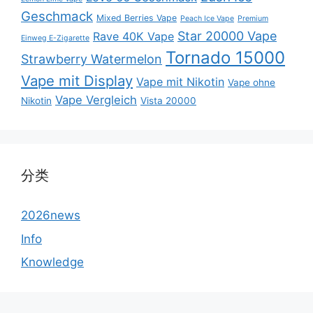
Geschmack
Mixed Berries Vape
Peach Ice Vape
Premium
Star 20000 Vape
Rave 40K Vape
Einweg E-Zigarette
Tornado 15000
Strawberry Watermelon
Vape mit Display
Vape mit Nikotin
Vape ohne
Vape Vergleich
Nikotin
Vista 20000
分类
2026news
Info
Knowledge