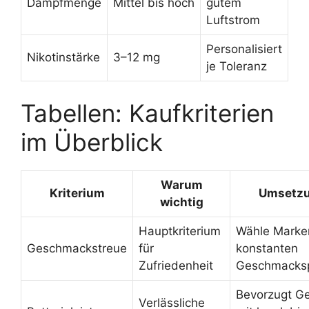
Dampfmenge
Mittel bis hoch
gutem
Luftstrom
Personalisiert
Nikotinstärke
3–12 mg
je Toleranz
Tabellen: Kaufkriterien
im Überblick
Warum
Kriterium
Umsetz
wichtig
Hauptkriterium
Wähle Marke
Geschmackstreue
für
konstanten
Zufriedenheit
Geschmacksp
Bevorzugt Ge
Verlässliche