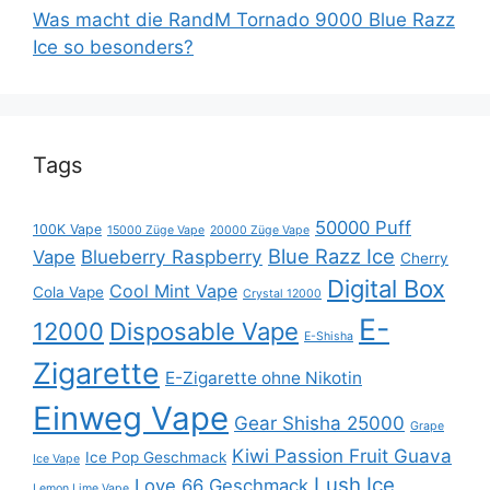
Was macht die RandM Tornado 9000 Blue Razz
Ice so besonders?
Tags
50000 Puff
100K Vape
15000 Züge Vape
20000 Züge Vape
Blue Razz Ice
Blueberry Raspberry
Vape
Cherry
Digital Box
Cool Mint Vape
Cola Vape
Crystal 12000
E-
12000
Disposable Vape
E-Shisha
Zigarette
E-Zigarette ohne Nikotin
Einweg Vape
Gear Shisha 25000
Grape
Kiwi Passion Fruit Guava
Ice Pop Geschmack
Ice Vape
Lush Ice
Love 66 Geschmack
Lemon Lime Vape