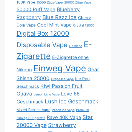
100K Vape
15000 Züge Vape
20000 Züge Vape
Blueberry
50000 Puff Vape
Blue Razz Ice
Raspberry
Cherry
Cool Mint Vape
Cola Vape
Crystal 12000
Digital Box 12000
E-
Disposable Vape
E-Shisha
Zigarette
E-Zigarette ohne
Einweg Vape
Gear
Nikotin
Shisha 25000
Ice Pop
Grape Ice Vape
Kiwi Passion Fruit
Geschmack
Guava
Love 66
Lemon Lime Vape
Lush Ice Geschmack
Geschmack
Mixed Berries Vape
Peach Ice Vape
Premium
Star
Rave 40K Vape
Einweg E-Zigarette
20000 Vape
Strawberry