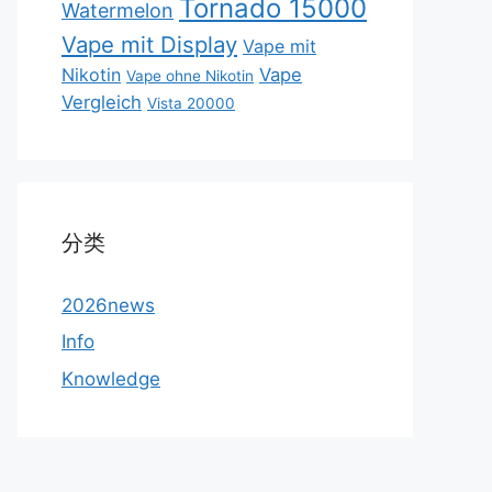
Tornado 15000
Watermelon
Vape mit Display
Vape mit
Nikotin
Vape
Vape ohne Nikotin
Vergleich
Vista 20000
分类
2026news
Info
Knowledge