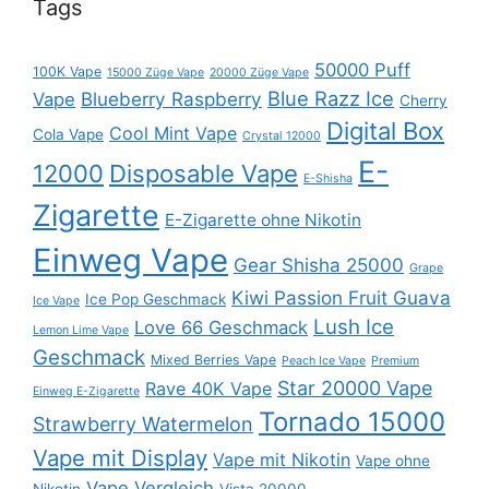
Tags
50000 Puff
100K Vape
15000 Züge Vape
20000 Züge Vape
Blue Razz Ice
Blueberry Raspberry
Vape
Cherry
Digital Box
Cool Mint Vape
Cola Vape
Crystal 12000
E-
12000
Disposable Vape
E-Shisha
Zigarette
E-Zigarette ohne Nikotin
Einweg Vape
Gear Shisha 25000
Grape
Kiwi Passion Fruit Guava
Ice Pop Geschmack
Ice Vape
Lush Ice
Love 66 Geschmack
Lemon Lime Vape
Geschmack
Mixed Berries Vape
Peach Ice Vape
Premium
Star 20000 Vape
Rave 40K Vape
Einweg E-Zigarette
Tornado 15000
Strawberry Watermelon
Vape mit Display
Vape mit Nikotin
Vape ohne
Vape Vergleich
Nikotin
Vista 20000