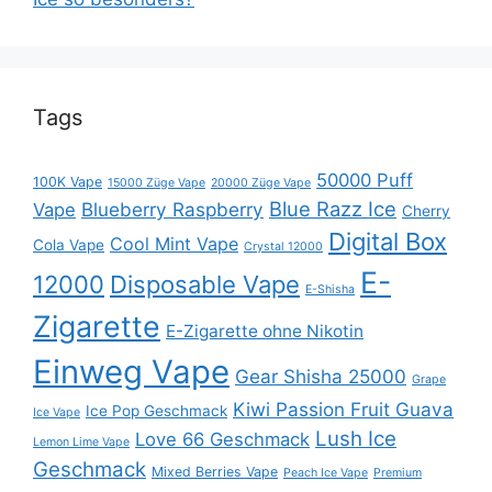
Tags
50000 Puff
100K Vape
15000 Züge Vape
20000 Züge Vape
Blue Razz Ice
Blueberry Raspberry
Vape
Cherry
Digital Box
Cool Mint Vape
Cola Vape
Crystal 12000
E-
12000
Disposable Vape
E-Shisha
Zigarette
E-Zigarette ohne Nikotin
Einweg Vape
Gear Shisha 25000
Grape
Kiwi Passion Fruit Guava
Ice Pop Geschmack
Ice Vape
Lush Ice
Love 66 Geschmack
Lemon Lime Vape
Geschmack
Mixed Berries Vape
Peach Ice Vape
Premium