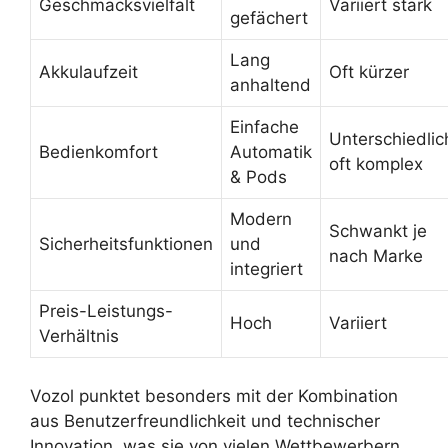
Geschmacksvielfalt
Variiert stark
gefächert
Lang
Akkulaufzeit
Oft kürzer
anhaltend
Einfache
Unterschiedlic
Bedienkomfort
Automatik
oft komplex
& Pods
Modern
Schwankt je
Sicherheitsfunktionen
und
nach Marke
integriert
Preis-Leistungs-
Hoch
Variiert
Verhältnis
Vozol punktet besonders mit der Kombination
aus Benutzerfreundlichkeit und technischer
Innovation, was sie von vielen Wettbewerbern