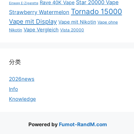
Star 20000 Vape
Rave 40K Vape
Einweg E-Zigarette
Tornado 15000
Strawberry Watermelon
Vape mit Display
Vape mit Nikotin
Vape ohne
Vape Vergleich
Nikotin
Vista 20000
分类
2026news
Info
Knowledge
Powered by
Fumot-RandM.com