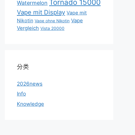
Tornado 15000
Watermelon
Vape mit Display
Vape mit
Nikotin
Vape
Vape ohne Nikotin
Vergleich
Vista 20000
分类
2026news
Info
Knowledge