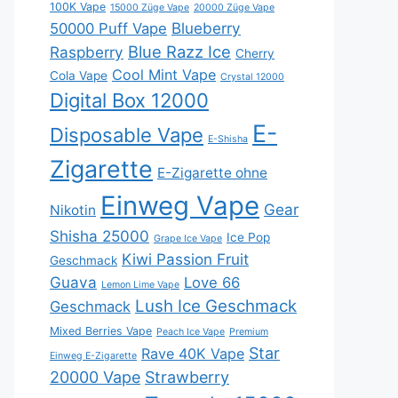
100K Vape
15000 Züge Vape
20000 Züge Vape
Blueberry
50000 Puff Vape
Blue Razz Ice
Raspberry
Cherry
Cool Mint Vape
Cola Vape
Crystal 12000
Digital Box 12000
E-
Disposable Vape
E-Shisha
Zigarette
E-Zigarette ohne
Einweg Vape
Gear
Nikotin
Shisha 25000
Ice Pop
Grape Ice Vape
Kiwi Passion Fruit
Geschmack
Guava
Love 66
Lemon Lime Vape
Lush Ice Geschmack
Geschmack
Mixed Berries Vape
Peach Ice Vape
Premium
Star
Rave 40K Vape
Einweg E-Zigarette
20000 Vape
Strawberry