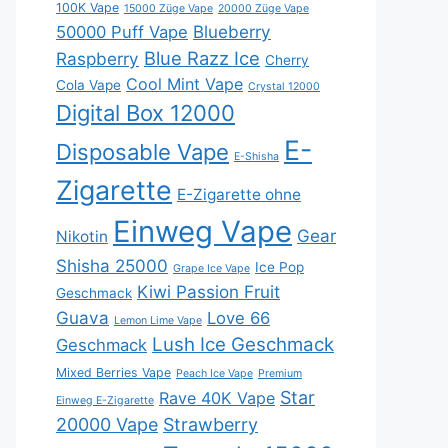
100K Vape
15000 Züge Vape
20000 Züge Vape
Blueberry
50000 Puff Vape
Blue Razz Ice
Raspberry
Cherry
Cool Mint Vape
Cola Vape
Crystal 12000
Digital Box 12000
E-
Disposable Vape
E-Shisha
Zigarette
E-Zigarette ohne
Einweg Vape
Gear
Nikotin
Shisha 25000
Ice Pop
Grape Ice Vape
Kiwi Passion Fruit
Geschmack
Guava
Love 66
Lemon Lime Vape
Lush Ice Geschmack
Geschmack
Mixed Berries Vape
Peach Ice Vape
Premium
Star
Rave 40K Vape
Einweg E-Zigarette
20000 Vape
Strawberry