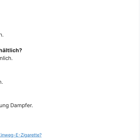
n.
ältlich?
lich.
n.
Lung Dampfer.
Einweg-E-Zigarette?