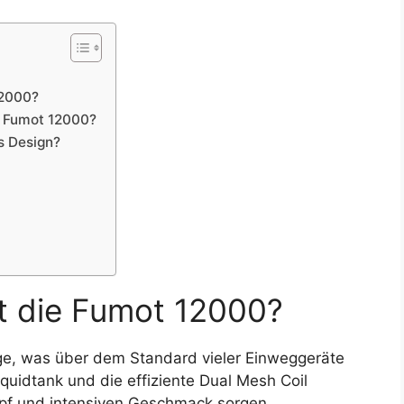
12000?
e Fumot 12000?
s Design?
et die Fumot 12000?
ge, was über dem Standard vieler Einweggeräte
iquidtank und die effiziente Dual Mesh Coil
mpf und intensiven Geschmack sorgen.