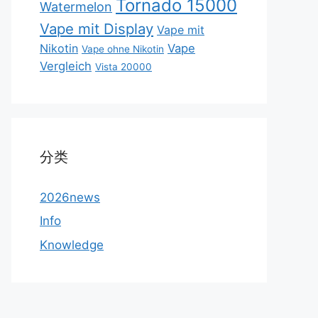
Tornado 15000
Watermelon
Vape mit Display
Vape mit
Nikotin
Vape
Vape ohne Nikotin
Vergleich
Vista 20000
分类
2026news
Info
Knowledge