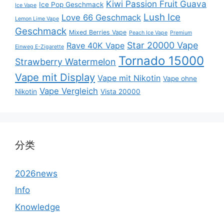
Kiwi Passion Fruit Guava
Ice Pop Geschmack
Ice Vape
Lush Ice
Love 66 Geschmack
Lemon Lime Vape
Geschmack
Mixed Berries Vape
Peach Ice Vape
Premium
Star 20000 Vape
Rave 40K Vape
Einweg E-Zigarette
Tornado 15000
Strawberry Watermelon
Vape mit Display
Vape mit Nikotin
Vape ohne
Vape Vergleich
Nikotin
Vista 20000
分类
2026news
Info
Knowledge