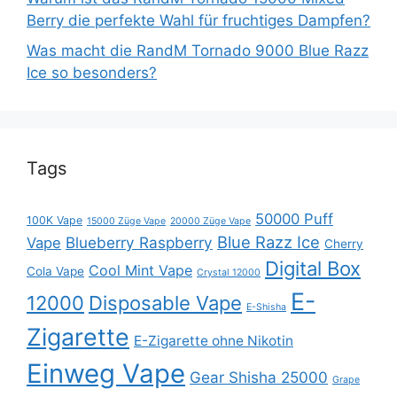
Berry die perfekte Wahl für fruchtiges Dampfen?
Was macht die RandM Tornado 9000 Blue Razz
Ice so besonders?
Tags
50000 Puff
100K Vape
15000 Züge Vape
20000 Züge Vape
Blue Razz Ice
Blueberry Raspberry
Vape
Cherry
Digital Box
Cool Mint Vape
Cola Vape
Crystal 12000
E-
12000
Disposable Vape
E-Shisha
Zigarette
E-Zigarette ohne Nikotin
Einweg Vape
Gear Shisha 25000
Grape