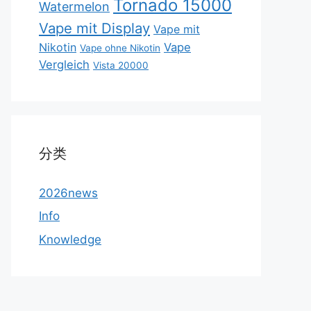
Tornado 15000
Watermelon
Vape mit Display
Vape mit
Nikotin
Vape
Vape ohne Nikotin
Vergleich
Vista 20000
分类
2026news
Info
Knowledge