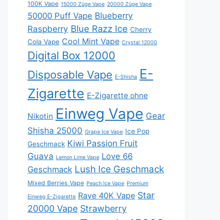
100K Vape
15000 Züge Vape
20000 Züge Vape
Blueberry
50000 Puff Vape
Blue Razz Ice
Raspberry
Cherry
Cool Mint Vape
Cola Vape
Crystal 12000
Digital Box 12000
E-
Disposable Vape
E-Shisha
Zigarette
E-Zigarette ohne
Einweg Vape
Gear
Nikotin
Shisha 25000
Ice Pop
Grape Ice Vape
Kiwi Passion Fruit
Geschmack
Guava
Love 66
Lemon Lime Vape
Lush Ice Geschmack
Geschmack
Mixed Berries Vape
Peach Ice Vape
Premium
Star
Rave 40K Vape
Einweg E-Zigarette
20000 Vape
Strawberry