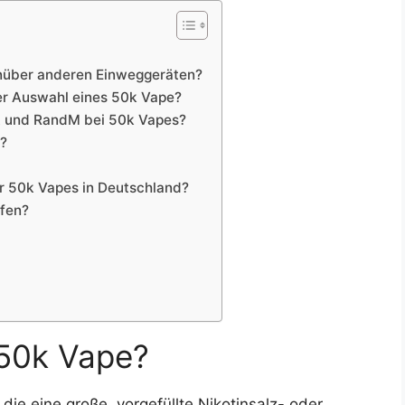
enüber anderen Einweggeräten?
er Auswahl eines 50k Vape?
t und RandM bei 50k Vapes?
r?
r 50k Vapes in Deutschland?
fen?
 50k Vape?
die eine große, vorgefüllte Nikotinsalz- oder