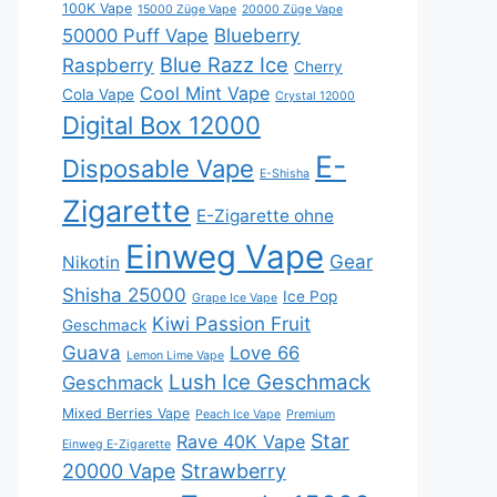
100K Vape
15000 Züge Vape
20000 Züge Vape
Blueberry
50000 Puff Vape
Blue Razz Ice
Raspberry
Cherry
Cool Mint Vape
Cola Vape
Crystal 12000
Digital Box 12000
E-
Disposable Vape
E-Shisha
Zigarette
E-Zigarette ohne
Einweg Vape
Gear
Nikotin
Shisha 25000
Ice Pop
Grape Ice Vape
Kiwi Passion Fruit
Geschmack
Guava
Love 66
Lemon Lime Vape
Lush Ice Geschmack
Geschmack
Mixed Berries Vape
Peach Ice Vape
Premium
Star
Rave 40K Vape
Einweg E-Zigarette
20000 Vape
Strawberry