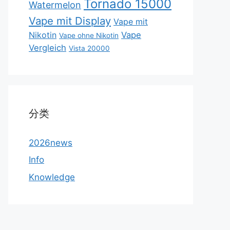
Tornado 15000
Watermelon
Vape mit Display
Vape mit
Nikotin
Vape
Vape ohne Nikotin
Vergleich
Vista 20000
分类
2026news
Info
Knowledge