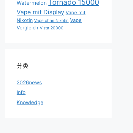
Tornado 15000
Watermelon
Vape mit Display
Vape mit
Nikotin
Vape
Vape ohne Nikotin
Vergleich
Vista 20000
分类
2026news
Info
Knowledge