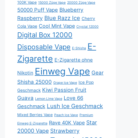
100K Vape
15000 Züge Vape
20000 Züge Vape
Blueberry
50000 Puff Vape
Blue Razz Ice
Raspberry
Cherry
Cool Mint Vape
Cola Vape
Crystal 12000
Digital Box 12000
E-
Disposable Vape
E-Shisha
Zigarette
E-Zigarette ohne
Einweg Vape
Gear
Nikotin
Shisha 25000
Ice Pop
Grape Ice Vape
Kiwi Passion Fruit
Geschmack
Guava
Love 66
Lemon Lime Vape
Lush Ice Geschmack
Geschmack
Mixed Berries Vape
Peach Ice Vape
Premium
Star
Rave 40K Vape
Einweg E-Zigarette
20000 Vape
Strawberry