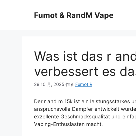
Fumot & RandM Vape
Was ist das r an
verbessert es d
29 10 月, 2025
作者
Fumot R
Der r and m 15k ist ein leistungsstarkes u
anspruchsvolle Dampfer entwickelt wurde.
exzellente Geschmacksqualität und einf
Vaping-Enthusiasten macht.