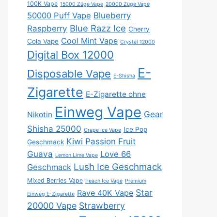
100K Vape
15000 Züge Vape
20000 Züge Vape
Blueberry
50000 Puff Vape
Blue Razz Ice
Raspberry
Cherry
Cool Mint Vape
Cola Vape
Crystal 12000
Digital Box 12000
E-
Disposable Vape
E-Shisha
Zigarette
E-Zigarette ohne
Einweg Vape
Gear
Nikotin
Shisha 25000
Ice Pop
Grape Ice Vape
Kiwi Passion Fruit
Geschmack
Guava
Love 66
Lemon Lime Vape
Lush Ice Geschmack
Geschmack
Mixed Berries Vape
Peach Ice Vape
Premium
Star
Rave 40K Vape
Einweg E-Zigarette
20000 Vape
Strawberry