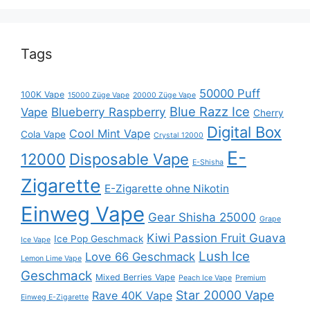
Tags
50000 Puff
100K Vape
15000 Züge Vape
20000 Züge Vape
Blue Razz Ice
Blueberry Raspberry
Vape
Cherry
Digital Box
Cool Mint Vape
Cola Vape
Crystal 12000
E-
12000
Disposable Vape
E-Shisha
Zigarette
E-Zigarette ohne Nikotin
Einweg Vape
Gear Shisha 25000
Grape
Kiwi Passion Fruit Guava
Ice Pop Geschmack
Ice Vape
Lush Ice
Love 66 Geschmack
Lemon Lime Vape
Geschmack
Mixed Berries Vape
Peach Ice Vape
Premium
Star 20000 Vape
Rave 40K Vape
Einweg E-Zigarette