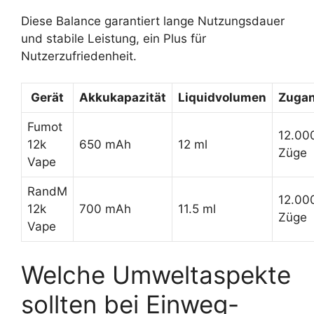
Diese Balance garantiert lange Nutzungsdauer
und stabile Leistung, ein Plus für
Nutzerzufriedenheit.
Gerät
Akkukapazität
Liquidvolumen
Zugan
Fumot
12.00
12k
650 mAh
12 ml
Züge
Vape
RandM
12.00
12k
700 mAh
11.5 ml
Züge
Vape
Welche Umweltaspekte
sollten bei Einweg-