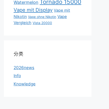
Tornado 15000
Watermelon
Vape mit Display
Vape mit
Nikotin
Vape
Vape ohne Nikotin
Vergleich
Vista 20000
分类
2026news
Info
Knowledge