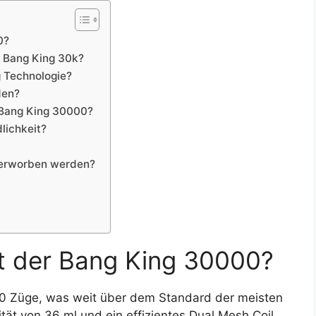
0?
 Bang King 30k?
g Technologie?
den?
 Bang King 30000?
lichkeit?
 erworben werden?
ert der Bang King 30000?
00 Züge, was weit über dem Standard der meisten
tät von 36 ml und ein effizientes Dual Mesh Coil