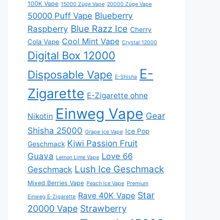
100K Vape
15000 Züge Vape
20000 Züge Vape
Blueberry
50000 Puff Vape
Blue Razz Ice
Raspberry
Cherry
Cool Mint Vape
Cola Vape
Crystal 12000
Digital Box 12000
E-
Disposable Vape
E-Shisha
Zigarette
E-Zigarette ohne
Einweg Vape
Gear
Nikotin
Shisha 25000
Ice Pop
Grape Ice Vape
Kiwi Passion Fruit
Geschmack
Guava
Love 66
Lemon Lime Vape
Lush Ice Geschmack
Geschmack
Mixed Berries Vape
Peach Ice Vape
Premium
Star
Rave 40K Vape
Einweg E-Zigarette
20000 Vape
Strawberry