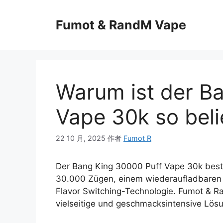
Fumot & RandM Vape
Warum ist der B
Vape 30k so beli
22 10 月, 2025
作者
Fumot R
Der Bang King 30000 Puff Vape 30k besti
30.000 Zügen, einem wiederaufladbaren 
Flavor Switching-Technologie. Fumot & R
vielseitige und geschmacksintensive Lösu