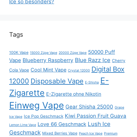
Ice so besonders?
Tags
50000 Puff
100K Vape
15000 Züge Vape
20000 Züge Vape
Blue Razz Ice
Blueberry Raspberry
Vape
Cherry
Digital Box
Cool Mint Vape
Cola Vape
Crystal 12000
E-
12000
Disposable Vape
E-Shisha
Zigarette
E-Zigarette ohne Nikotin
Einweg Vape
Gear Shisha 25000
Grape
Kiwi Passion Fruit Guava
Ice Pop Geschmack
Ice Vape
Lush Ice
Love 66 Geschmack
Lemon Lime Vape
Geschmack
Mixed Berries Vape
Peach Ice Vape
Premium