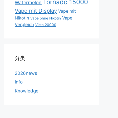
Tornado 15000
Watermelon
Vape mit Display
Vape mit
Nikotin
Vape
Vape ohne Nikotin
Vergleich
Vista 20000
分类
2026news
Info
Knowledge