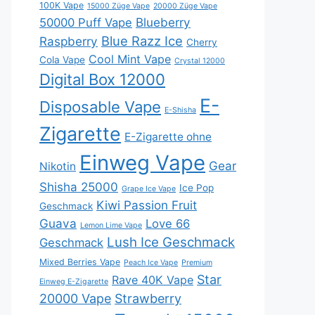
100K Vape
15000 Züge Vape
20000 Züge Vape
Blueberry
50000 Puff Vape
Blue Razz Ice
Raspberry
Cherry
Cool Mint Vape
Cola Vape
Crystal 12000
Digital Box 12000
E-
Disposable Vape
E-Shisha
Zigarette
E-Zigarette ohne
Einweg Vape
Gear
Nikotin
Shisha 25000
Ice Pop
Grape Ice Vape
Kiwi Passion Fruit
Geschmack
Guava
Love 66
Lemon Lime Vape
Lush Ice Geschmack
Geschmack
Mixed Berries Vape
Peach Ice Vape
Premium
Star
Rave 40K Vape
Einweg E-Zigarette
20000 Vape
Strawberry