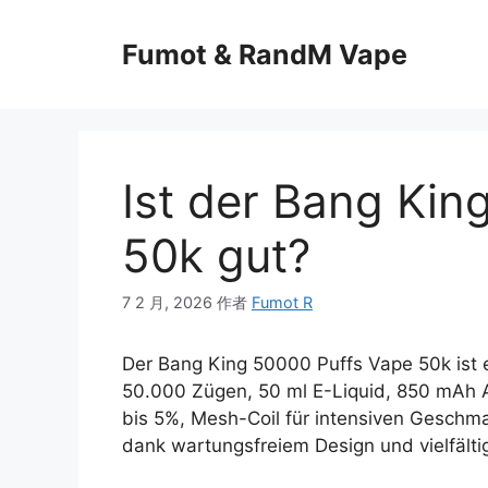
Fumot & RandM Vape
Ist der Bang Kin
50k gut?
7 2 月, 2026
作者
Fumot R
Der Bang King 50000 Puffs Vape 50k ist e
50.000 Zügen, 50 ml E-Liquid, 850 mAh A
bis 5%, Mesh-Coil für intensiven Geschma
dank wartungsfreiem Design und vielfält