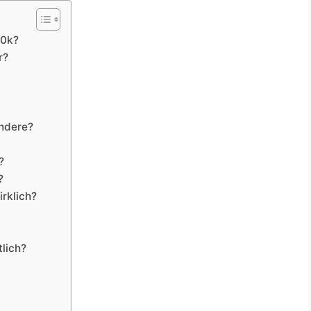
50k?
r?
andere?
?
?
irklich?
tlich?